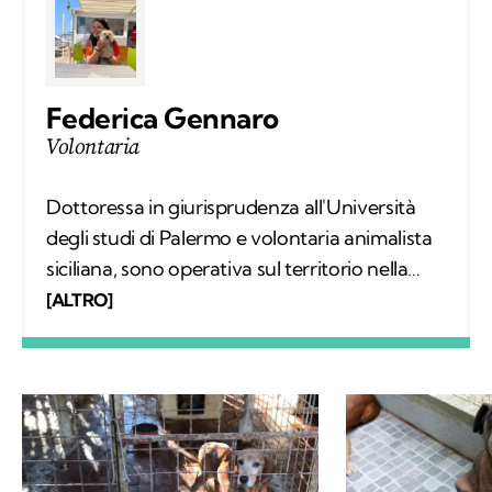
Federica Gennaro
Volontaria
Dottoressa in giurisprudenza all'Università
degli studi di Palermo e volontaria animalista
siciliana, sono operativa sul territorio nella
gestione del fenomeno del randagismo. La
[ALTRO]
scrittura e l'amore per gli animali sono da
sempre le mie più grandi passioni e grazie a
Kodami ho la possibilità di esprimerle al
meglio.