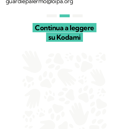
Le relative richieste vanno inviate all’email
guardiepalermo@oipa.org
Continua a leggere
su Kodami