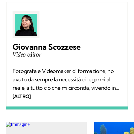
Giovanna Scozzese
Video editor
Fotografa e Videomaker di formazione, ho
avuto da sempre la necessità di legarmi al
reale, a tutto ciò che mi circonda, vivendo in
simbiosi con il mondo esterno. La natura fa
[ALTRO]
parte di me, sin da bambina ho avuto modo di
conoscerla, scoprirla e viverla. Mi sforzo ogni
giorno di fortificare il mio interesse su ciò che
potremmo creare e cambiare nei confronti