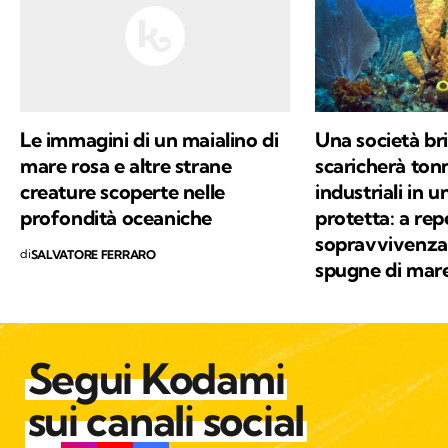
del nostro Pianeta, un luogo in cui noi siamo
solo di passaggio.
Le immagini di un maialino di
Una società br
mare rosa e altre strane
scaricherà tonne
creature scoperte nelle
industriali in 
profondità oceaniche
protetta: a rep
sopravvivenza 
di
SALVATORE FERRARO
spugne di mar
Segui Kodami
sui canali social