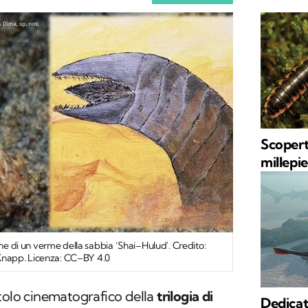
Scopert
millepi
one di un verme della sabbia ‘Shai–Hulud'. Credito:
. Knapp. Licenza: CC–BY 4.0
tolo cinematografico della
trilogia di
Dedica