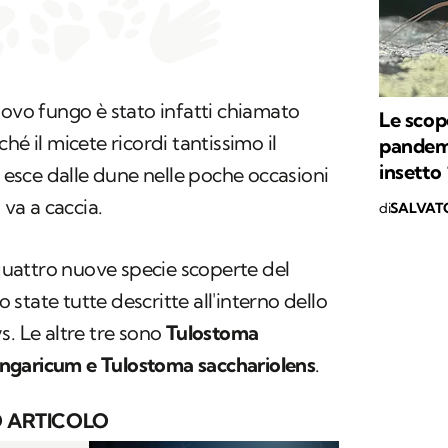
uovo fungo è stato infatti chiamato
Le scop
ché il micete ricordi tantissimo il
pandemi
insetto
sce dalle dune nelle poche occasioni
 va a caccia.
di
SALVAT
 quattro nuove specie scoperte del
state tutte descritte all'interno dello
. Le altre tre sono
Tulostoma
ngaricum e Tulostoma sacchariolens
.
 ARTICOLO