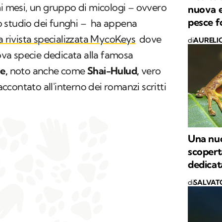
mi mesi, un gruppo di micologi – ovvero
nuova e
pesce fo
llo studio dei funghi – ha appena
la rivista specializzata MycoKeys
dove
di
AURELI
va specie dedicata alla famosa
e,
noto anche come
Shai-Hulud,
vero
contato all'interno dei romanzi scritti
Una nuo
scopert
dedicat
di
SALVAT