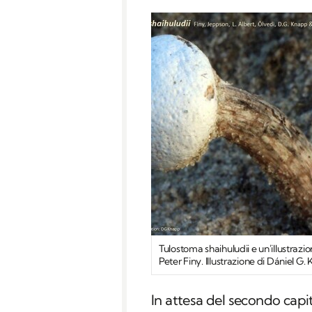
Tulostoma shaihuludii e un'illustrazi
Peter Finy. Illustrazione di Dániel G
In attesa del secondo capi