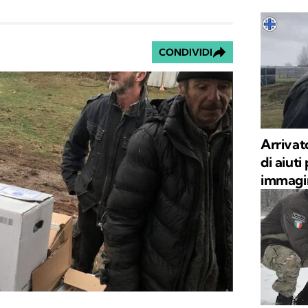
CONDIVIDI
Arrivat
di aiuti
immagin