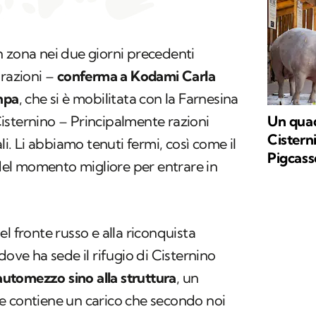
n zona nei due giorni precedenti
 razioni –
conferma a Kodami Carla
npa
, che si è mobilitata con la Farnesina
Un qua
 Cisternino – Principalmente razioni
Cisterni
li. Li abbiamo tenuti fermi, così come il
Pigcass
a del momento migliore per entrare in
l fronte russo e alla riconquista
dove ha sede il rifugio di Cisternino
 automezzo sino alla struttura
, un
e contiene un carico che secondo noi