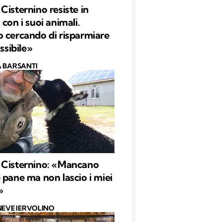
Cisternino resiste in
con i suoi animali.
 cercando di risparmiare
ossibile»
 BARSANTI
 Cisternino: «Mancano
 pane ma non lascio i miei
»
NEVE IERVOLINO