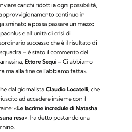
nviare carichi ridotti a ogni possibilità,
un approvvigionamento continuo in
enga sminato e possa passare un mezzo
onlus e all’unità di crisi di
rdinario successo che è il risultato di
 squadra – è stato il commento del
Farnesina,
Ettore Sequi
– Ci abbiamo
a ma alla fine ce l’abbiamo fatta».
he dal giornalista
Claudio Locatelli
, che
 riuscito ad accedere insieme con il
aine: «
Le lacrime incredule di Natasha
ssuna resa
», ha detto postando una
ernino.