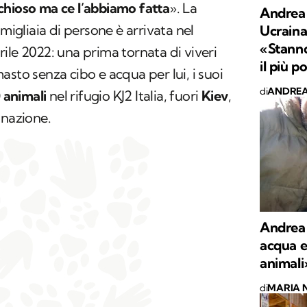
rischioso ma ce l’abbiamo fatta
». La
Andrea 
 migliaia di persone è arrivata nel
Ucraina 
«Stanno
ile 2022: una prima tornata di viveri
il più p
masto senza cibo e acqua per lui, i suoi
di
ANDREA
 animali
nel rifugio KJ2 Italia, fuori
Kiev
,
inazione.
Andrea
acqua e
animali
di
MARIA 