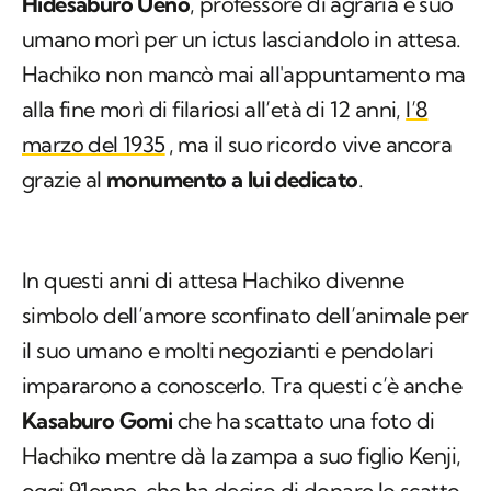
alla fine morì di filariosi all’età di 12 anni,
l’8
marzo del 1935
, ma il suo ricordo vive ancora
grazie al
monumento a lui dedicato
.
In questi anni di attesa Hachiko divenne
simbolo dell’amore sconfinato dell’animale per
il suo umano e molti negozianti e pendolari
impararono a conoscerlo. Tra questi c’è anche
Kasaburo Gomi
che ha scattato una foto di
Hachiko mentre dà la zampa a suo figlio Kenji,
oggi 91enne, che ha deciso di donare lo scatto
allo
Shibuya Folk
and
Literary Shirane
Memorial Museum
, dove sarà esposta fino al