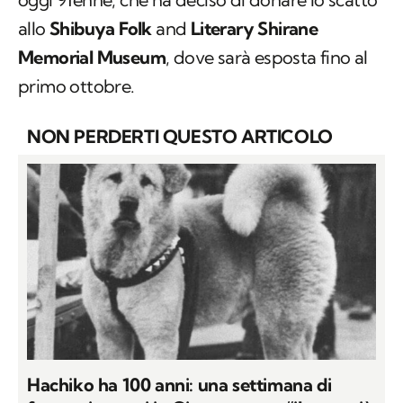
primo ottobre.
NON PERDERTI QUESTO ARTICOLO
Hachiko ha 100 anni: una settimana di
festeggiamenti in Giappone per “il cane più
fedele del mondo”
di
SIMONA SIRIANNI