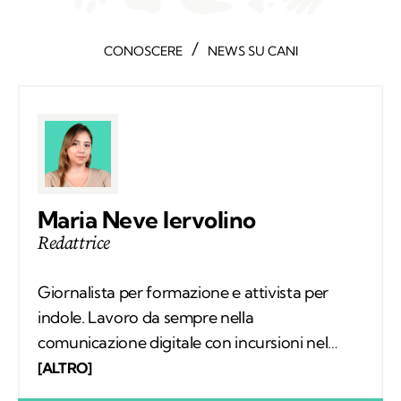
Maria Neve Iervolino
Redattrice
Giornalista per formazione e attivista per
indole. Lavoro da sempre nella
comunicazione digitale con incursioni nel
mondo della carta stampata, dove mi sono
[ALTRO]
occupata regolarmente di salute ambientale
e innovazione. Leggo molto, possibilmente
all’aria aperta, e appena posso mi cimento in
percorsi di trekking nella natura. Nella filosofia