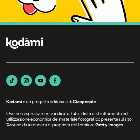
Kodami
è un progetto editoriale di
Ciaopeople
.
Ove non espressamente indicato, tutti i diritti di sfruttamento ed
utilizzazione economica del materiale fotografico presente sul sito
%s
sono da intendersi di proprietà del fornitore
Getty Images
.
MANIFESTO
REDAZIONE
COMITATO SCIENTIFICO
PRIVACY POLICY
COOKIE POLICY
PREFERENZE COOKIE