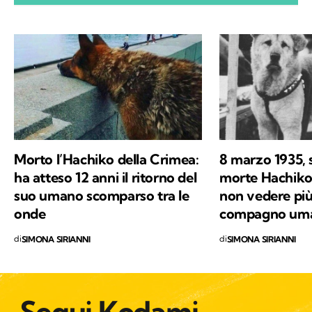
di Kodami ho ritrovato i miei valori e un
approccio consapevole ma agile ai problemi
del mondo.
Morto l’Hachiko della Crimea:
8 marzo 1935, 
ha atteso 12 anni il ritorno del
morte Hachiko 
suo umano scomparso tra le
non vedere più 
onde
compagno um
di
di
SIMONA SIRIANNI
SIMONA SIRIANNI
Segui Kodami
sui canali social