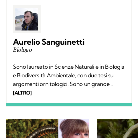
Aurelio Sanguinetti
Biologo
Sono laureato in Scienze Naturali e in Biologia
e Biodiversità Ambientale, con due tesi su
argomenti ornitologici. Sono un grande
appassionato di escursionismo e di scienze e
[ALTRO]
per questo ho deciso di frequentare un
master in comunicazione scientifica. La
scrittura è la mia più grande passione.