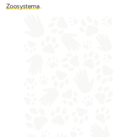
Zoosystema
.