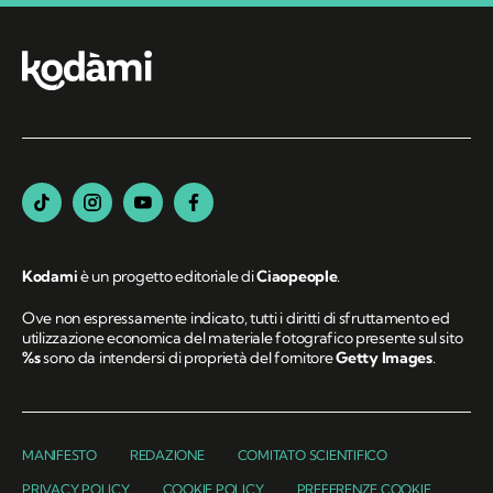
Kodami
è un progetto editoriale di
Ciaopeople
.
Ove non espressamente indicato, tutti i diritti di sfruttamento ed
utilizzazione economica del materiale fotografico presente sul sito
%s
sono da intendersi di proprietà del fornitore
Getty Images
.
MANIFESTO
REDAZIONE
COMITATO SCIENTIFICO
PRIVACY POLICY
COOKIE POLICY
PREFERENZE COOKIE