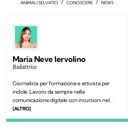
/
/
ANIMALI SELVATICI
CONOSCERE
NEWS
Maria Neve Iervolino
Redattrice
Giornalista per formazione e attivista per
indole. Lavoro da sempre nella
comunicazione digitale con incursioni nel
mondo della carta stampata, dove mi sono
[ALTRO]
occupata regolarmente di salute ambientale
e innovazione. Leggo molto, possibilmente
all’aria aperta, e appena posso mi cimento in