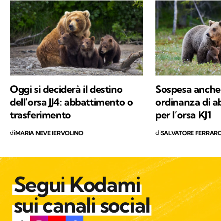
percorsi di trekking nella natura. Nella filosofia
di Kodami ho ritrovato i miei valori e un
approccio consapevole ma agile ai problemi
del mondo.
Oggi si deciderà il destino
Sospesa anche
dell’orsa JJ4: abbattimento o
ordinanza di 
trasferimento
per l’orsa KJ1
di
di
MARIA NEVE IERVOLINO
SALVATORE FERRAR
Segui Kodami
sui canali social