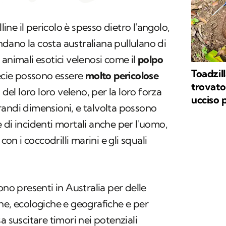
lline il pericolo è spesso dietro l'angolo,
ondano la costa australiana pullulano di
di animali esotici velenosi come il
polpo
Toadzill
ecie possono essere
molto pericolose
trovato 
 del loro loro veleno, per la loro forza
ucciso 
andi dimensioni, e talvolta possono
 di incidenti mortali anche per l'uomo,
n i coccodrilli marini e gli squali
ono presenti in Australia per delle
he, ecologiche e geografiche e per
a suscitare timori nei potenziali