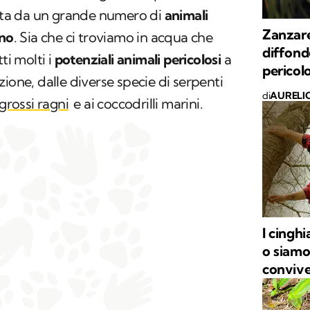
tata da un grande numero di
animali
Zanzare
ano
. Sia che ci troviamo in acqua che
diffond
ti molti i
potenziali animali pericolosi
a
pericol
ione, dalle diverse specie di serpenti
di
AURELI
grossi ragni
e ai coccodrilli marini.
I cinghi
o siamo
convive