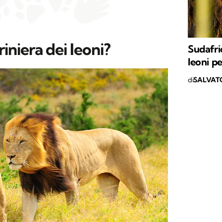
riniera dei leoni?
Sudafri
leoni pe
di
SALVAT