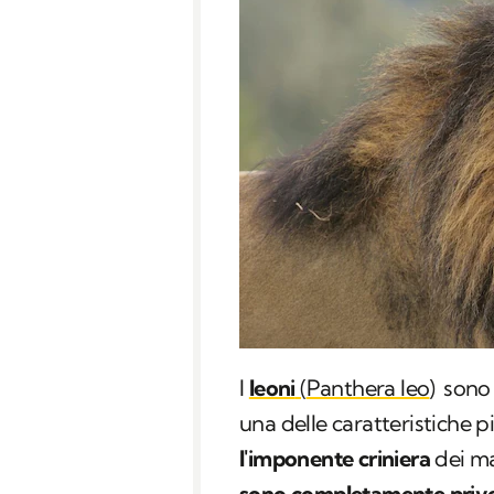
I
leoni
(
Panthera leo
)
sono i
una delle caratteristiche p
l'imponente criniera
dei ma
sono completamente priv