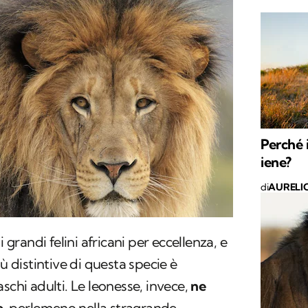
Perché 
iene?
di
AURELI
 grandi felini africani per eccellenza, e
iù distintive di questa specie è
schi adulti. Le leonesse, invece,
ne
e
, perlomeno nella stragrande