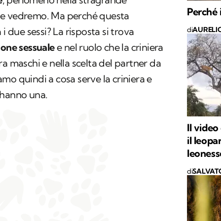
Perché 
me vedremo. Ma perché questa
di
AURELI
i due sessi? La risposta si trova
ione sessuale
e nel ruolo che la criniera
ra maschi e nella scelta del partner da
mo quindi a cosa serve la criniera e
 hanno una.
Il video
il leop
leoness
di
SALVAT