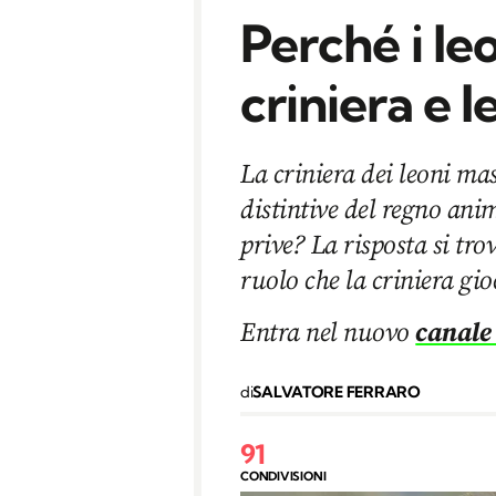
Perché i le
criniera e l
La criniera dei leoni mas
distintive del regno an
prive? La risposta si tro
ruolo che la criniera gi
Entra nel nuovo
canale
di
SALVATORE FERRARO
91
CONDIVISIONI