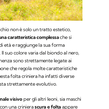
hio non è solo un tratto estetico,
una caratteristica complessa
che si
 di età e raggiunge la sua forma
. Il suo colore varia dal biondo al nero,
onenza sono strettamente legate ai
rmone che regola molte caratteristiche
sta folta criniera ha infatti diverse
ista strettamente evolutivo.
nale visivo
per gli altri leoni, sia maschi
con una criniera
scura e folta
appare