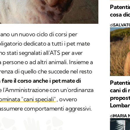
Patentin
cosa di
di
SALVAT
ilano un nuovo ciclo di corsi per
ligatorio dedicato a tutti i pet mate
no stati segnalati all’ATS per aver
 persone o ad altri animali. Insieme a
erenza di quello che succede nel resto
 fare il corso anche i pet mate di
Patenti
 l'Amministrazione con un'ordinanza
cani di 
propost
ominata "cani speciali"
, ovvero
Lombar
 assumere comportamenti aggressivi.
di
MARIA 