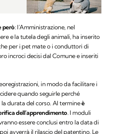
e però
: l’Amministrazione, nel
e e la tutela degli animali,
ha inserito
he per i pet mate o i conduttori di
oro incroci decisi dal Comune e inseriti
oregistrazioni, in modo da facilitare i
cidere quando seguirle perché
a la durata del corso. Al termine
è
verifica dell’apprendimento
. I moduli
dovranno essere conclusi entro la data di
poi avverrà il rilascio del patentino. Le