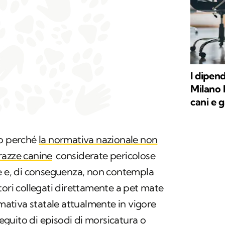
I dipend
Milano 
cani e g
go perché
la normativa nazionale non
razze canine
considerate pericolose
ge e, di conseguenza, non contempla
tori collegati direttamente a pet mate
rmativa statale attualmente in vigore
 seguito di episodi di morsicatura o