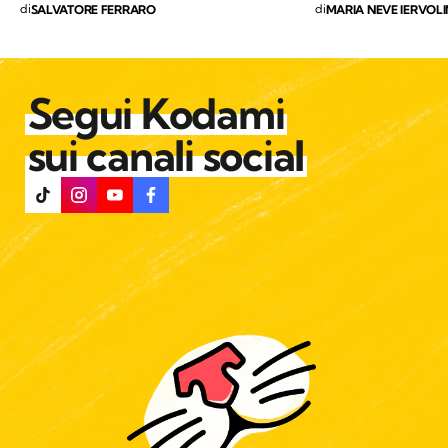
di
di
SALVATORE FERRARO
MARIA NEVE IERVOL
Segui Kodami
sui canali social