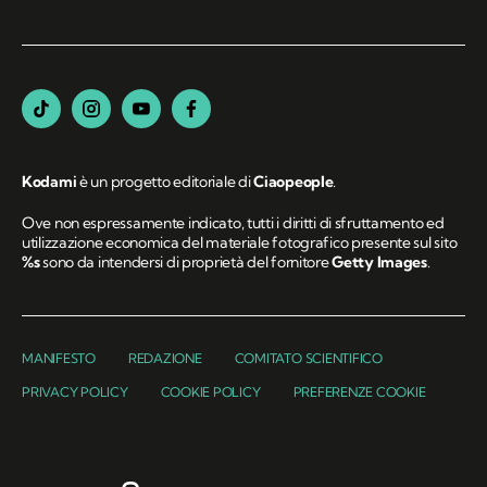
Kodami
è un progetto editoriale di
Ciaopeople
.
Ove non espressamente indicato, tutti i diritti di sfruttamento ed
utilizzazione economica del materiale fotografico presente sul sito
%s
sono da intendersi di proprietà del fornitore
Getty Images
.
MANIFESTO
REDAZIONE
COMITATO SCIENTIFICO
PRIVACY POLICY
COOKIE POLICY
PREFERENZE COOKIE