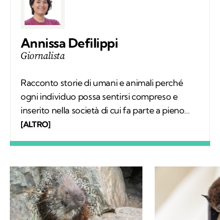
Annissa Defilippi
Giornalista
Racconto storie di umani e animali perché
ogni individuo possa sentirsi compreso e
inserito nella società di cui fa parte a pieno
diritto. Scrivo articoli e realizzo video
[ALTRO]
mettendomi in ascolto dei protagonisti;
nascono così relazioni che, grazie a Kodami,
possono continuare a vivere.