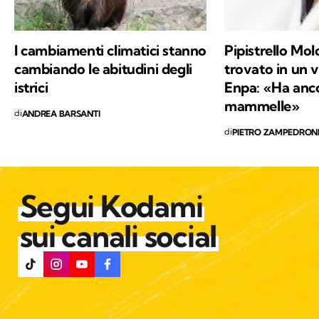
I cambiamenti climatici stanno
Pipistrello Mol
cambiando le abitudini degli
trovato in un 
istrici
Enpa: «Ha ancor
mammelle»
di
ANDREA BARSANTI
di
PIETRO ZAMPEDRON
Segui Kodami
sui canali social