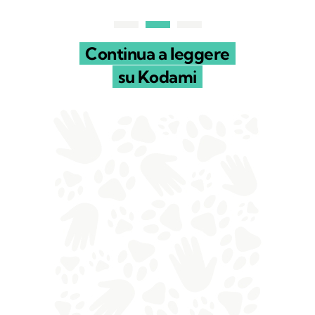
Continua a leggere
su Kodami