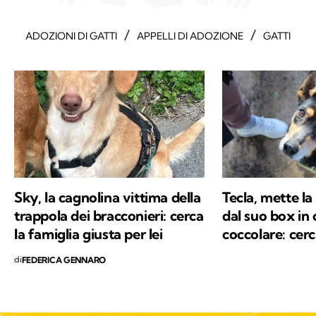
/
/
ADOZIONI DI GATTI
APPELLI DI ADOZIONE
GATTI
Sky, la cagnolina vittima della
Tecla, mette l
trappola dei bracconieri: cerca
dal suo box in 
la famiglia giusta per lei
coccolare: cer
di
FEDERICA GENNARO