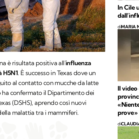
In Cile
dall’inf
di
MARIA 
a è risultata positiva all'
influenza
tà H5N1
. È successo in Texas dove un
uito al contatto con mucche da latte
Il video
 Lo ha confermato il Dipartimento dei
provinci
l Texas (DSHS), aprendo così nuovi
«Niente
della malattia tra i mammiferi.
prove»
di
CLAUDI