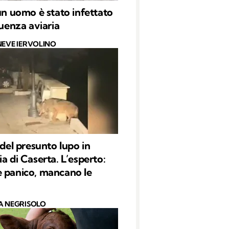
 un uomo è stato infettato
luenza aviaria
NEVE IERVOLINO
 del presunto lupo in
a di Caserta. L’esperto:
 panico, mancano le
A NEGRISOLO