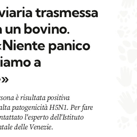
viaria trasmessa
 un bovino.
 «Niente panico
iamo a
e»
sona è risultata positiva
 alta patogenicità H5N1. Per fare
attato l'esperto dell'Istituto
tale delle Venezie.