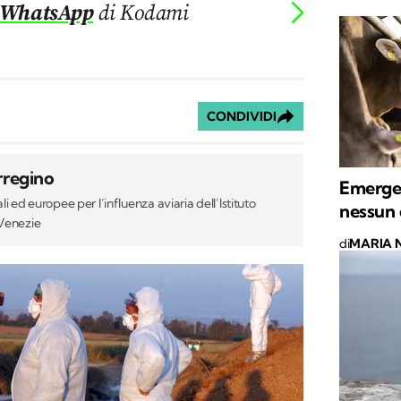
 WhatsApp
di Kodami
CONDIVIDI
rregino
Emergen
i ed europee per l’influenza aviaria dell’Istituto
nessun c
 Venezie
di
MARIA 