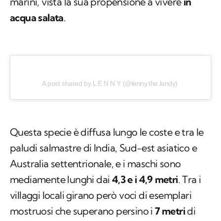
marini, vista la sua propensione a vivere
in
acqua salata
.
A post shared by L E N N Y (@lenny.the.landy)
Questa specie è diffusa lungo le coste e tra le
paludi salmastre di India, Sud-est asiatico e
Australia settentrionale, e i maschi sono
mediamente lunghi dai
4,3 e i 4,9 metri
. Tra i
villaggi locali girano però voci di esemplari
mostruosi che superano persino i
7 metri
di