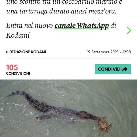
uno scontro tra un coccodrillo marino e
una tartaruga durato quasi mezz'ora.
Entra nel nuovo
canale WhatsApp
di
Kodami
di
22 Settembre 2023
12:38
REDAZIONE KODAMI
105
CONDIVIDI
CONDIVISIONI