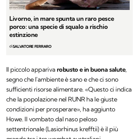
Livorno, in mare spunta un raro pesce
porco: una specie di squalo a rischio
estinzione
di
SALVATORE FERRARO
Il piccolo appariva
robusto e in buona salute
,
segno che l'ambiente è sano e che ci sono
sufficienti risorse alimentare. «Questo ci indica
che la popolazione nel RUNR ha le giuste
condizioni per prosperare», ha aggiunto
Howe. Il vombato dal naso peloso
settentrionale (
Lasiorhinus krefftii
) è il più
grande tra i tre
wombat
australiani,