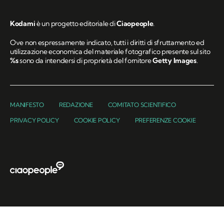
Kodami
è un progetto editoriale di
Ciaopeople
.
Ove non espressamente indicato, tutti i diritti di sfruttamento ed
utilizzazione economica del materiale fotografico presente sul sito
%s
sono da intendersi di proprietà del fornitore
Getty Images
.
MANIFESTO
REDAZIONE
COMITATO SCIENTIFICO
PRIVACY POLICY
COOKIE POLICY
PREFERENZE COOKIE