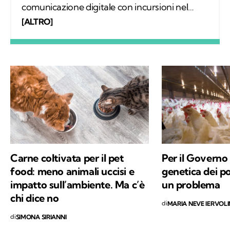
comunicazione digitale con incursioni nel
mondo della carta stampata, dove mi sono
[ALTRO]
occupata regolarmente di salute ambientale
e innovazione. Leggo molto, possibilmente
all’aria aperta, e appena posso mi cimento in
percorsi di trekking nella natura. Nella filosofia
di Kodami ho ritrovato i miei valori e un
approccio consapevole ma agile ai problemi
del mondo.
Carne coltivata per il pet
Per il Governo 
food: meno animali uccisi e
genetica dei po
impatto sull’ambiente. Ma c’è
un problema
chi dice no
di
MARIA NEVE IERVOL
di
SIMONA SIRIANNI