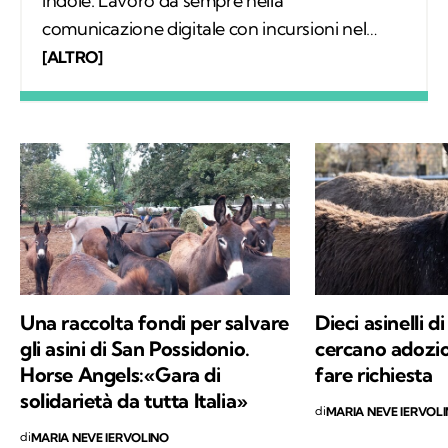
indole. Lavoro da sempre nella
comunicazione digitale con incursioni nel
mondo della carta stampata, dove mi sono
[ALTRO]
occupata regolarmente di salute ambientale
e innovazione. Leggo molto, possibilmente
all’aria aperta, e appena posso mi cimento in
percorsi di trekking nella natura. Nella filosofia
di Kodami ho ritrovato i miei valori e un
approccio consapevole ma agile ai problemi
del mondo.
Una raccolta fondi per salvare
Dieci asinelli 
gli asini di San Possidonio.
cercano adozi
Horse Angels:«Gara di
fare richiesta
solidarietà da tutta Italia»
di
MARIA NEVE IERVOL
di
MARIA NEVE IERVOLINO