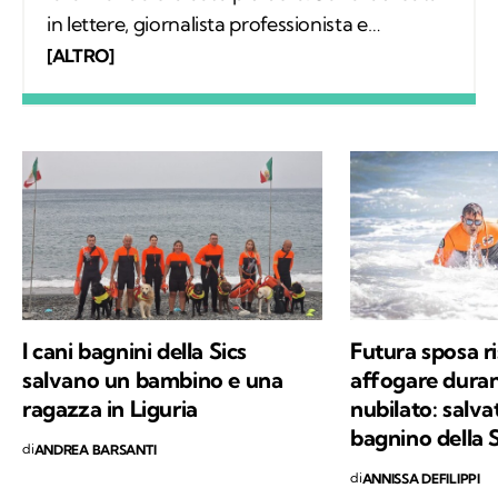
in lettere, giornalista professionista e
fondatrice del progetto La scimmia
[ALTRO]
Viaggiante dedicato a tutti gli animali che
vogliamo incontrare e conoscere nei luoghi
dove vivono, liberi.
I cani bagnini della Sics
Futura sposa ri
salvano un bambino e una
affogare durant
ragazza in Liguria
nubilato: salva
bagnino della S
di
ANDREA BARSANTI
di
ANNISSA DEFILIPPI