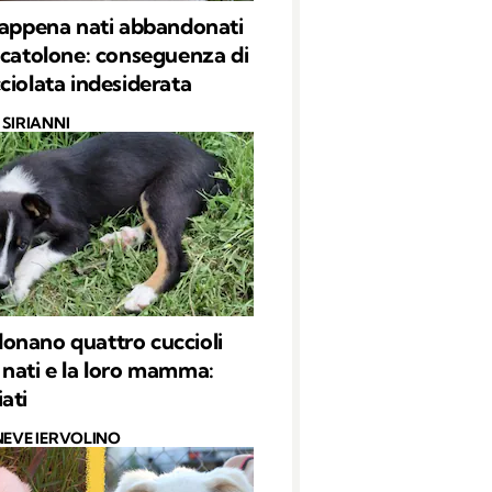
 appena nati abbandonati
scatolone: conseguenza di
ciolata indesiderata
SIRIANNI
nano quattro cuccioli
nati e la loro mamma:
ati
NEVE IERVOLINO