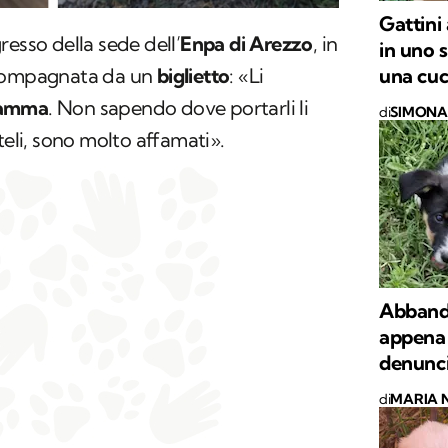
Gattini
resso della sede dell’
Enpa di Arezzo
, in
in uno 
una cuc
ccompagnata da un
biglietto
: «Li
mamma
. Non sapendo dove portarli li
di
SIMONA 
teli, sono molto affamati».
Abbando
appena 
denunci
di
MARIA 