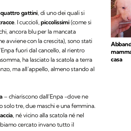
quattro gattini
, di uno dei quali si
tracce
. I cuccioli,
piccolissimi
(come si
chi, ancora blu per la mancata
 avviene con la crescita), sono stati
Abbando
’Enpa fuori dal cancello, al rientro
mamma: 
casa
omma, ha lasciato la scatola a terra
anzo, ma all’appello, almeno stando al
a
– chiariscono dall’Enpa -dove ne
 solo tre, due maschi e una femmina.
raccia
, né vicino alla scatola né nel
biamo cercato invano tutto il