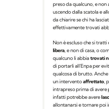
preso da qualcuno, e non 
uscendo dalla scatola e all
da chiarire se chi ha lasciat
effettivamente trovati ab
Non è escluso che si tratti 
libera
, e non di casa, o co
qualcuno li abbia
trovati 
di portarli all’Enpa per ev
qualcosa di brutto. Anche 
un intervento
affrettato
, 
intrapreso prima di avere
infatti potrebbe avere
las
allontanarsi e tornare poi