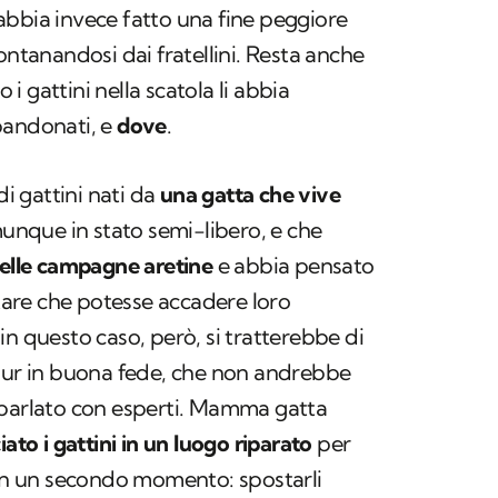
abbia invece fatto una fine peggiore
ontanandosi dai fratellini. Resta anche
o i gattini nella scatola li abbia
bandonati, e
dove
.
di gattini nati da
una gatta che vive
munque in stato semi-libero, e che
nelle campagne aretine
e abbia pensato
itare che potesse accadere loro
in questo caso, però, si tratterebbe di
pur in buona fede, che non andrebbe
 parlato con esperti. Mamma gatta
ciato i gattini in un luogo riparato
per
 in un secondo momento: spostarli