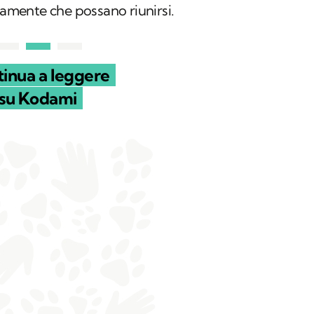
ivamente che possano riunirsi.
inua a leggere
su Kodami