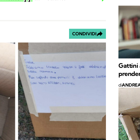
CONDIVIDI
Gattini 
prender
di
ANDREA