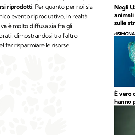
si riprodotti
. Per quanto per noi sia
Negli US
animali
co evento riproduttivo, in realtà
sulle st
va è molto diffusa sia fra gli
di
SIMONA 
brati, dimostrandosi tra l'altro
l far risparmiare le risorse.
È vero 
hanno p