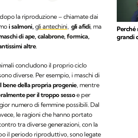
 dopo la riproduzione – chiamate dai
amo
i salmoni,
gli antechini,
gli afidi
, ma
Perché 
 i maschi di ape, calabrone, formica,
grandi 
tantissimi altre
.
nimali concludono il proprio ciclo
sono diverse. Per esempio, i maschi di
il bene della propria progenie
, mentre
ralmente per il troppo sesso
e per
ggior numero di femmine possibili. Dal
invece, le ragioni che hanno portato
ncontro tra diverse generazioni, con la
opo il periodo riproduttivo, sono legate