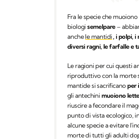
Fra le specie che muoiono
biologi
semelpare
– abbi
anche
le mantidi
, i polpi,
diversi ragni, le farfalle e 
Le ragioni per cui questi a
riproduttivo con la morte 
mantide si sacrificano
per 
gli antechini
muoiono lette
riuscire a fecondare il ma
punto di vista ecologico, 
alcune specie a evitare l'i
morte di tutti gli adulti d