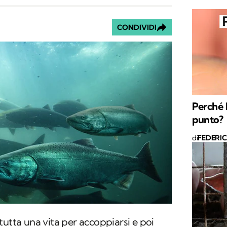
CONDIVIDI
Perché 
punto?
di
FEDERI
tutta una vita per accoppiarsi e poi