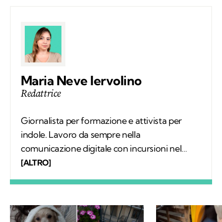
Maria Neve Iervolino
Redattrice
Giornalista per formazione e attivista per
indole. Lavoro da sempre nella
comunicazione digitale con incursioni nel
mondo della carta stampata, dove mi sono
[ALTRO]
occupata regolarmente di salute ambientale
e innovazione. Leggo molto, possibilmente
all’aria aperta, e appena posso mi cimento in
percorsi di trekking nella natura. Nella filosofia