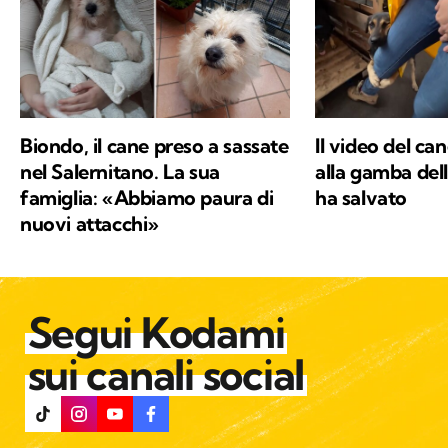
di Kodami ho ritrovato i miei valori e un
approccio consapevole ma agile ai problemi
del mondo.
Biondo, il cane preso a sassate
Il video del ca
nel Salernitano. La sua
alla gamba del
famiglia: «Abbiamo paura di
ha salvato
nuovi attacchi»
Segui Kodami
sui canali social