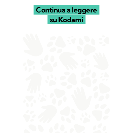
Continua a leggere
su Kodami