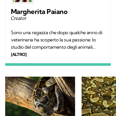
Margherita Paiano
Creator
Sono una ragazza che dopo qualche anno di
veterinaria ha scoperto la sua passione: lo
studio del comportamento degli animali,
incluso l'uomo, in un'ottica comparata.
[ALTRO]
Questa scienza, ancora sconosciuta, si chiama
"Etologia" e mi aiuta a non smettere mai di
conoscere cose sulla natura, sugli animali, su
di noi e sulla nostra storia.