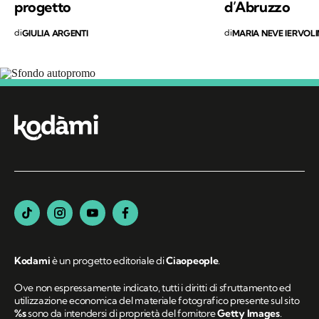
progetto
d’Abruzzo
di
di
GIULIA ARGENTI
MARIA NEVE IERVOL
Segui Kodami
sui canali social
Kodami
è un progetto editoriale di
Ciaopeople
.
Ove non espressamente indicato, tutti i diritti di sfruttamento ed
utilizzazione economica del materiale fotografico presente sul sito
%s
sono da intendersi di proprietà del fornitore
Getty Images
.