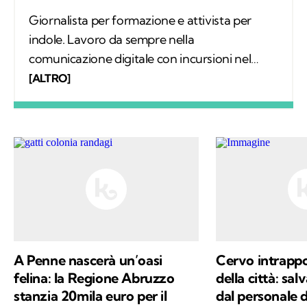
Giornalista per formazione e attivista per
indole. Lavoro da sempre nella
comunicazione digitale con incursioni nel
mondo della carta stampata, dove mi sono
[ALTRO]
occupata regolarmente di salute ambientale
e innovazione. Leggo molto, possibilmente
all’aria aperta, e appena posso mi cimento in
percorsi di trekking nella natura. Nella filosofia
di Kodami ho ritrovato i miei valori e un
approccio consapevole ma agile ai problemi
del mondo.
A Penne nascerà un’oasi
Cervo intrappol
felina: la Regione Abruzzo
della città: sal
stanzia 20mila euro per il
dal personale 