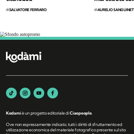
salvaguardia del nostro Pianeta e di chiunque
di
di
SALVATORE FERRARO
AURELIO SANGUINET
vi abiti.
Segui Kodami
sui canali social
Kodami
è un progetto editoriale di
Ciaopeople
.
Ove non espressamente indicato, tutti i diritti di sfruttamento ed
utilizzazione economica del materiale fotografico presente sul sito