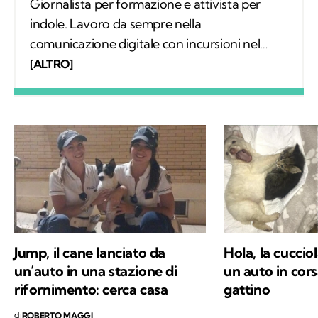
Giornalista per formazione e attivista per
indole. Lavoro da sempre nella
comunicazione digitale con incursioni nel
mondo della carta stampata, dove mi sono
[ALTRO]
occupata regolarmente di salute ambientale
e innovazione. Leggo molto, possibilmente
all’aria aperta, e appena posso mi cimento in
percorsi di trekking nella natura. Nella filosofia
di Kodami ho ritrovato i miei valori e un
approccio consapevole ma agile ai problemi
del mondo.
Jump, il cane lanciato da
Hola, la cuccio
un’auto in una stazione di
un auto in cors
rifornimento: cerca casa
gattino
di
ROBERTO MAGGI