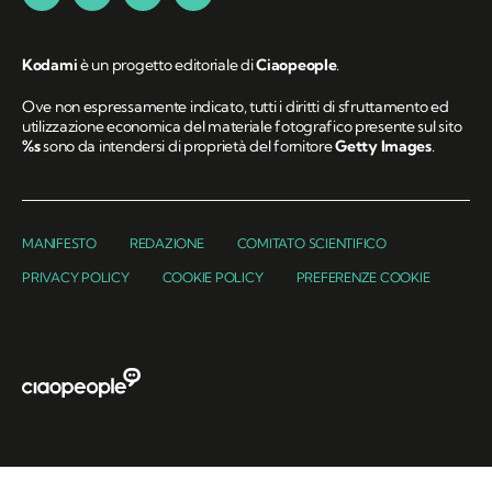
Kodami
è un progetto editoriale di
Ciaopeople
.
Ove non espressamente indicato, tutti i diritti di sfruttamento ed
utilizzazione economica del materiale fotografico presente sul sito
%s
sono da intendersi di proprietà del fornitore
Getty Images
.
MANIFESTO
REDAZIONE
COMITATO SCIENTIFICO
PRIVACY POLICY
COOKIE POLICY
PREFERENZE COOKIE