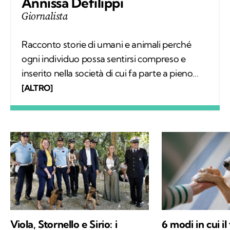
Annissa Defilippi
Giornalista
Racconto storie di umani e animali perché
ogni individuo possa sentirsi compreso e
inserito nella società di cui fa parte a pieno
diritto. Scrivo articoli e realizzo video
[ALTRO]
mettendomi in ascolto dei protagonisti;
nascono così relazioni che, grazie a Kodami,
possono continuare a vivere.
Viola, Stornello e Sirio: i
6 modi in cui il