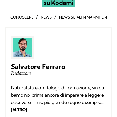
su Kodami
/
/
CONOSCERE
NEWS
NEWS SU ALTRI MAMMIFERI
Salvatore Ferraro
Redattore
Naturalista e ornitologo di formazione, sin da
bambino, prima ancora di imparare a leggere
e scrivere, il mio più grande sogno è sempre
stato quello di conoscere tutto sugli animali e
[ALTRO]
il loro comportamento. Col tempo mi sono