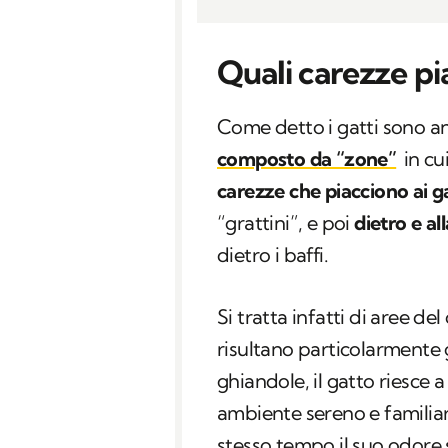
Quali carezze pi
Come detto i gatti sono ani
composto da “zone”
in cu
carezze che piacciono ai ga
“grattini”, e poi
dietro e al
dietro i baffi.
Si tratta infatti di aree de
risultano particolarmente 
ghiandole, il gatto riesce 
ambiente sereno e familiar
stesso tempo il suo odore 