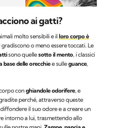
acciono ai gatti?
mali molto sensibili e il
loro corpo è
i gradiscono o meno essere toccati. Le
tti
sono quelle
sotto il mento
, i classici
la base delle orecchie
e sulle
guance
,
l corpo con
ghiandole odorifere
, e
gradite perché, attraverso queste
a diffondere il suo odore e a creare un
e intorno a lui, trasmettendo allo
sulle nostre mani.
Zampe, pancia e