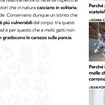
Perché a
ori che in natura
cacciano in solitaria
,
scatole
de. Conservano dunque un istinto che
di
SONIA 
ti più vulnerabili
del corpo: tra questi
 ed è per questo che a molti gatti non
 gradiscono le carezze sulla pancia
.
Perché 
molle c
corrono
di
EVA FON