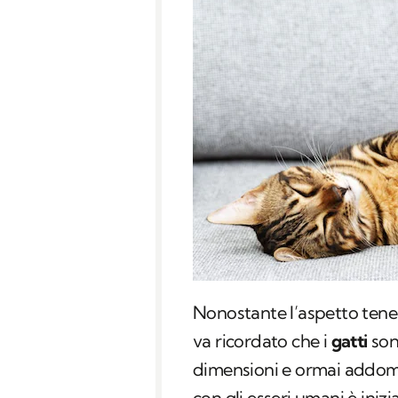
Nonostante l’aspetto tenero
va ricordato che i
gatti
son
dimensioni e ormai addome
con gli esseri umani è iniz