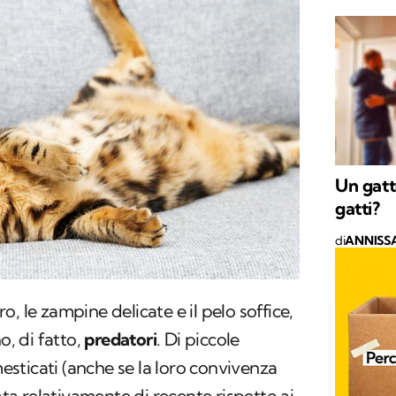
Un gatto
gatti?
di
ANNISSA
, le zampine delicate e il pelo soffice,
o, di fatto,
predatori
. Di piccole
sticati (anche se la loro convivenza
iata relativamente di recente rispetto ai