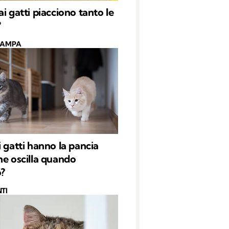
i gatti piacciono tanto le
?
CAMPA
i gatti hanno la pancia
he oscilla quando
?
TI