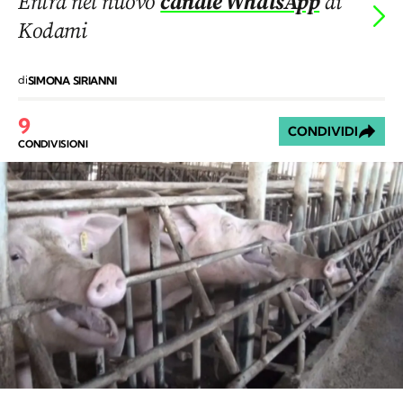
Entra nel nuovo
canale WhatsApp
di
Kodami
di
SIMONA SIRIANNI
9
CONDIVIDI
CONDIVISIONI