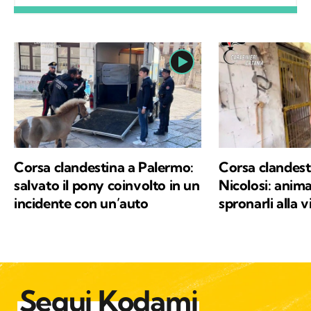
occupata regolarmente di salute ambientale
e innovazione. Leggo molto, possibilmente
all’aria aperta, e appena posso mi cimento in
percorsi di trekking nella natura. Nella filosofia
di Kodami ho ritrovato i miei valori e un
approccio consapevole ma agile ai problemi
del mondo.
Corsa clandestina a Palermo:
Corsa clandesti
salvato il pony coinvolto in un
Nicolosi: animal
incidente con un’auto
spronarli alla v
Segui Kodami