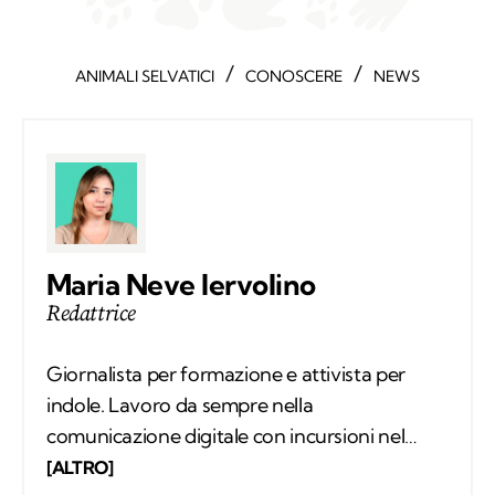
/
/
ANIMALI SELVATICI
CONOSCERE
NEWS
Maria Neve Iervolino
Redattrice
Giornalista per formazione e attivista per
indole. Lavoro da sempre nella
comunicazione digitale con incursioni nel
mondo della carta stampata, dove mi sono
[ALTRO]