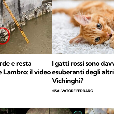
erde e resta
I gatti rossi sono dav
e Lambro: il video
esuberanti degli altri
Vichinghi?
di
SALVATORE FERRARO