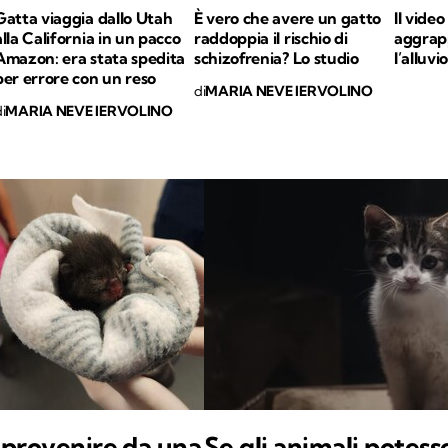
Gatta viaggia dallo Utah
È vero che avere un gatto
Il video
alla California in un pacco
raddoppia il rischio di
aggrapp
Amazon: era stata spedita
schizofrenia? Lo studio
l’alluv
per errore con un reso
di
MARIA NEVE IERVOLINO
i
MARIA NEVE IERVOLINO
provenire da una
Se gli animali potess