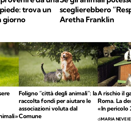
apiede: trova un
sceglierebbero “Resp
n giorno
Aretha Franklin
sere
Foligno “città degli animali”: la
A rischio il g
raccolta fondi per aiutare le
Roma. La den
associazioni voluta dal
«In pericolo 
nimali»
Comune
di
MARIA NEVE I