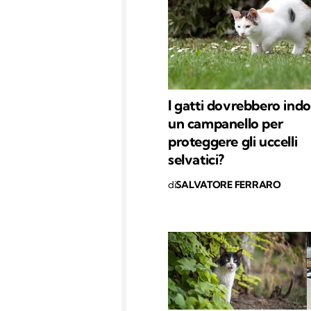
I gatti dovrebbero ind
un campanello per
proteggere gli uccelli
selvatici?
di
SALVATORE FERRARO