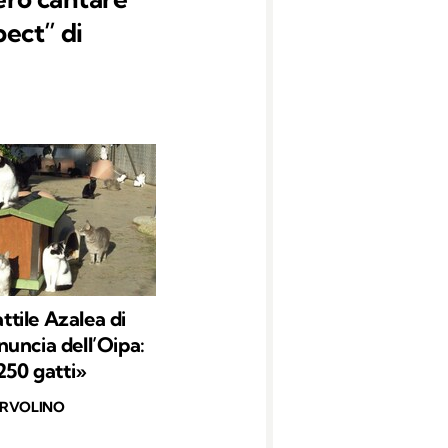
ect” di
attile Azalea di
uncia dell’Oipa:
250 gatti»
ERVOLINO