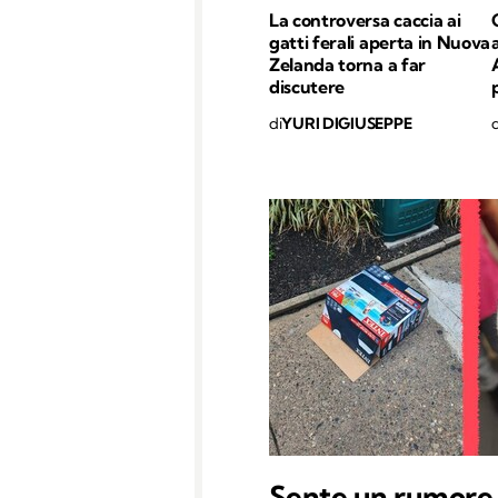
La controversa caccia ai
gatti ferali aperta in Nuova
Zelanda torna a far
discutere
di
YURI DIGIUSEPPE
d
Sente un rumore 