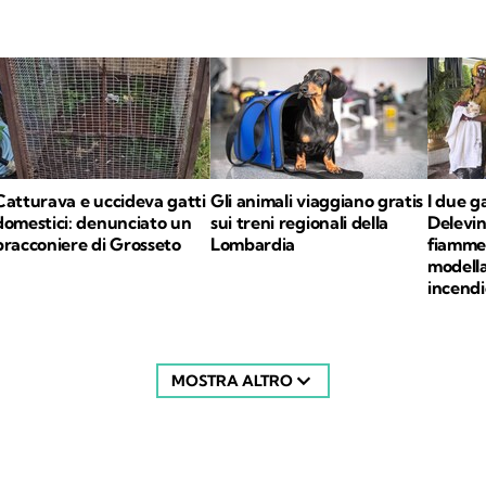
Catturava e uccideva gatti
Gli animali viaggiano gratis
I due g
domestici: denunciato un
sui treni regionali della
Delevin
bracconiere di Grosseto
Lombardia
fiamme: 
modell
incendi
MOSTRA ALTRO