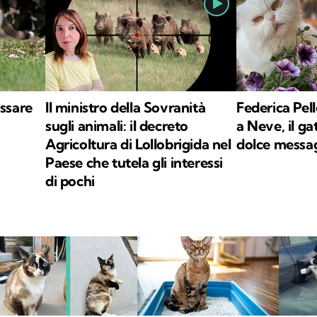
ossare
Il ministro della Sovranità
Federica Pell
sugli animali: il decreto
a Neve, il gat
Agricoltura di Lollobrigida nel
dolce messa
Paese che tutela gli interessi
di pochi