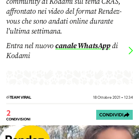
community di Kodami sul tema CRAS,
affrontato nei video del format Rendez-
vous che sono andati online durante
l'ultima settimana.
Entra nel nuovo
canale WhatsApp
di
Kodami
di
18 Ottobre 2021
12:34
TEAM VIRAL
2
CONDIVIDI
CONDIVISIONI