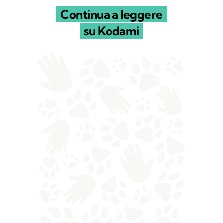
Continua a leggere
su Kodami