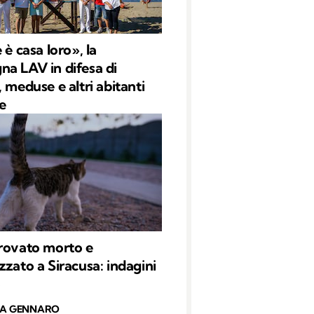
 è casa loro», la
a LAV in difesa di
 meduse e altri abitanti
e
rovato morto e
zzato a Siracusa: indagini
o
CA GENNARO