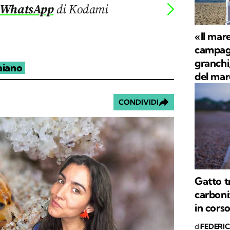
 WhatsApp
di Kodami
«Il mare
campagn
granchi,
aiano
del mar
CONDIVIDI
Gatto t
carboni
in cors
di
FEDERI