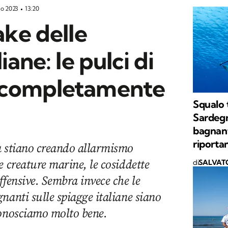
io 2023
13:20
ake delle
iane: le pulci di
 completamente
Squalo t
Sardegn
bagnant
riporta
a stiano creando allarmismo
e creature marine, le cosiddette
di
SALVAT
ffensive. Sembra invece che le
nanti sulle spiagge italiane siano
conosciamo molto bene.