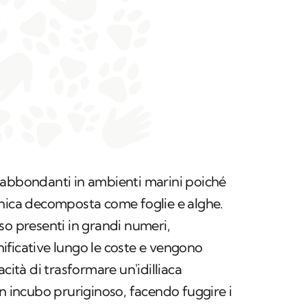
 abbondanti in ambienti marini poiché
anica decomposta come foglie e alghe.
so presenti in grandi numeri,
ificative lungo le coste e vengono
acità di trasformare un'idilliaca
un incubo pruriginoso, facendo fuggire i