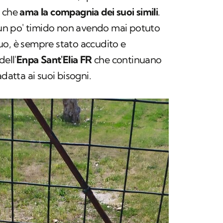
e che
ama la compagnia dei suoi simili
.
è un po' timido non avendo mai potuto
uo, è sempre stato accudito e
ell'
Enpa Sant'Elia FR
che continuano
adatta ai suoi bisogni.