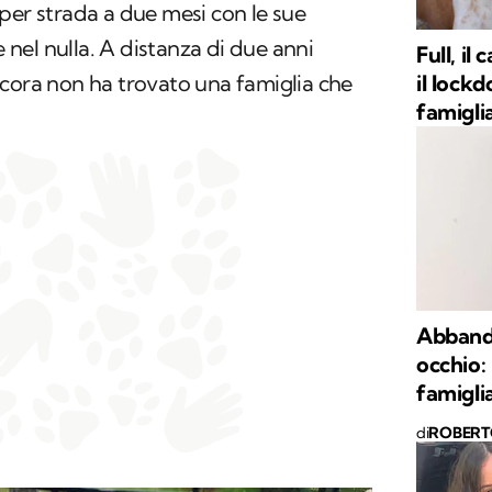
per strada a due mesi con le sue
e nel nulla. A distanza di due anni
Full, i
il lock
ncora non ha trovato una famiglia che
famigli
Abbando
occhio:
famigli
di
ROBERT