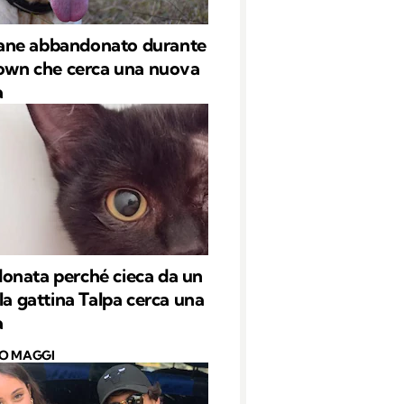
l cane abbandonato durante
down che cerca una nuova
a
nata perché cieca da un
 la gattina Talpa cerca una
a
O MAGGI