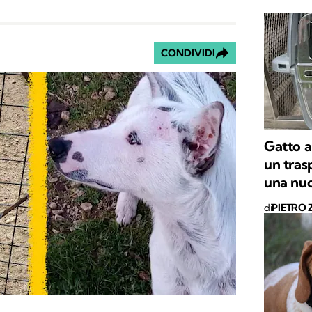
CONDIVIDI
Gatto a
un tras
una nuo
di
PIETRO