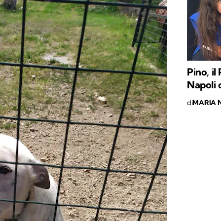
Pino, i
Napoli 
di
MARIA 