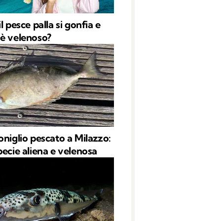
l pesce palla si gonfia e
è velenoso?
oniglio pescato a Milazzo:
pecie aliena e velenosa