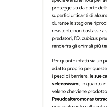
protegge sia da parte delle
superfici urticanti di alcun
durante la stagione riprod
resistente non bastasse a 
predatori, l'
O. cubicus
pre
rende fra gli animali più te
Per quanto infatti sia un p
adatto proprio per queste 
i pesci di barriera,
le sue c
velenosissimi
, in quanto in
veleno che viene prodotto
Pseudoalteromonas tetra
principalmente nella cute 