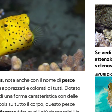
Se vedi
attenzi
veleno
di
YURI DI
us
,
nota anche con il nome di
pesce
iù apprezzati e colorati di tutti. Dotato
 di una forma caratteristica con delle
ois su tutto il corpo, questo pesce
iformes
è fra quelli più riconoscibili in