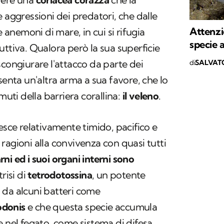
 aggressioni dei predatori, che dalle
Attenzi
e anemoni di mare, in cui si rifugia
specie 
uttiva. Qualora però la sua superficie
scongiurare l'attacco da parte dei
di
SALVAT
senta un'altra arma a sua favore, che lo
muti della barriera corallina:
il veleno
.
esce relativamente timido, pacifico e
ragioni alla convivenza con quasi tutti
arni ed i suoi organi interni sono
trisi di
tetrodotossina
, un potente
 da alcuni batteri come
odonis
e che questa specie accumula
e nel fegato, come sistema di difesa.