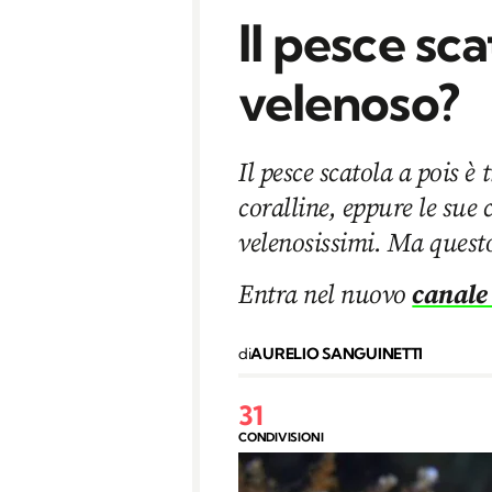
Il pesce sca
velenoso?
Il pesce scatola a pois è 
coralline, eppure le sue 
velenosissimi. Ma quest
Entra nel nuovo
canale
di
AURELIO SANGUINETTI
31
CONDIVISIONI