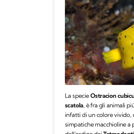
La specie
Ostracion cubic
scatola
, è fra gli animali p
infatti di un colore vivido,
simpatiche macchioline a p
dell'ordine dei
Tetraodont