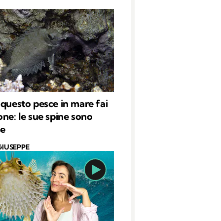
 questo pesce in mare fai
one: le sue spine sono
se
GIUSEPPE