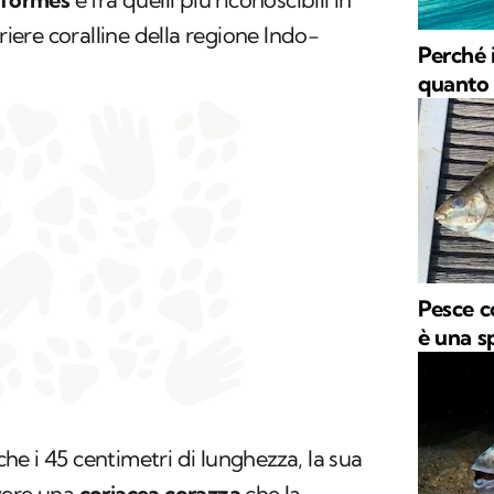
rriere coralline della regione Indo-
Perché i
quanto 
Pesce c
è una s
e i 45 centimetri di lunghezza, la sua
vere una
coriacea corazza
che la