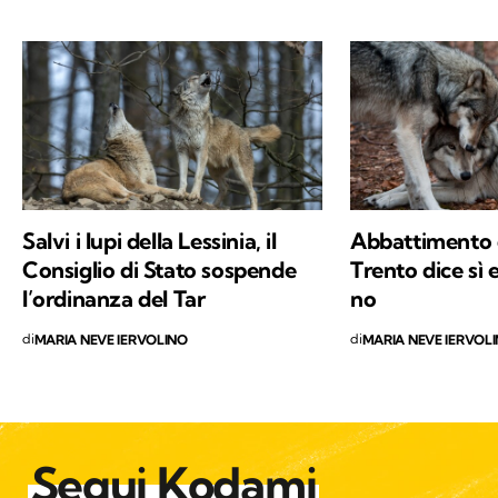
e innovazione. Leggo molto, possibilmente
all’aria aperta, e appena posso mi cimento in
percorsi di trekking nella natura. Nella filosofia
di Kodami ho ritrovato i miei valori e un
approccio consapevole ma agile ai problemi
del mondo.
Salvi i lupi della Lessinia, il
Abbattimento de
Consiglio di Stato sospende
Trento dice sì 
l’ordinanza del Tar
no
di
di
MARIA NEVE IERVOLINO
MARIA NEVE IERVOL
Segui Kodami