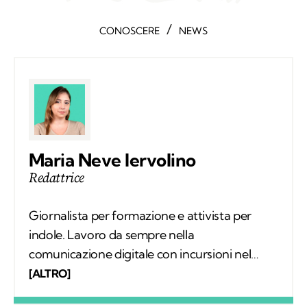
/
CONOSCERE
NEWS
Maria Neve Iervolino
Redattrice
Giornalista per formazione e attivista per
indole. Lavoro da sempre nella
comunicazione digitale con incursioni nel
mondo della carta stampata, dove mi sono
[ALTRO]
occupata regolarmente di salute ambientale