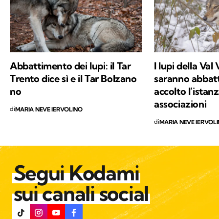
di Kodami ho ritrovato i miei valori e un
approccio consapevole ma agile ai problemi
del mondo.
Abbattimento dei lupi: il Tar
I lupi della Va
Trento dice sì e il Tar Bolzano
saranno abbattu
no
accolto l’istanz
associazioni
di
MARIA NEVE IERVOLINO
di
MARIA NEVE IERVOL
Segui Kodami
sui canali social