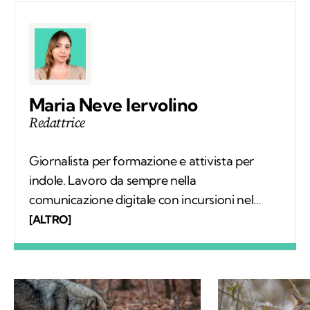
Maria Neve Iervolino
Redattrice
Giornalista per formazione e attivista per
indole. Lavoro da sempre nella
comunicazione digitale con incursioni nel
mondo della carta stampata, dove mi sono
[ALTRO]
occupata regolarmente di salute ambientale
e innovazione. Leggo molto, possibilmente
all’aria aperta, e appena posso mi cimento in
percorsi di trekking nella natura. Nella filosofia