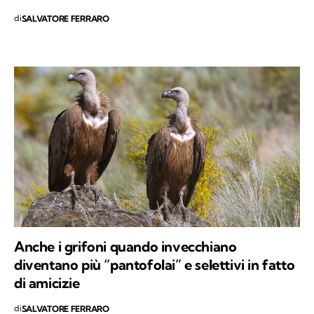
di
SALVATORE FERRARO
Anche i grifoni quando invecchiano
diventano più “pantofolai” e selettivi in fatto
di amicizie
di
SALVATORE FERRARO